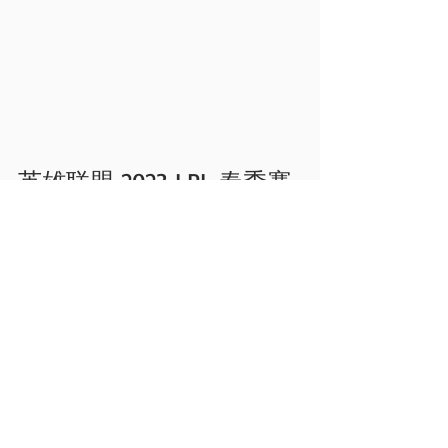
英雄联盟 2023 LPL 春季赛
季后赛 3 月 30 日开启，具
体赛程公布 
目前，已确定晋级 2023 LPL 春季赛季后
赛的队伍有：JDG、EDG、LNG、WBG、
BLG、OMG、TES、TT。
IT之家从英雄联盟赛事官方得知，最终决
出的两支队伍将进行春季赛总决赛，并