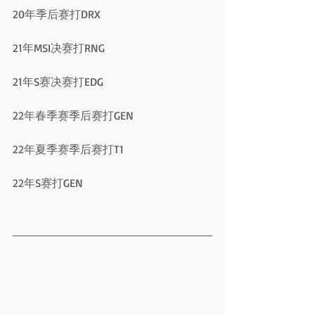
20年季后赛打DRX
21年MSI决赛打RNG
21年S赛决赛打EDG
22年春季赛季后赛打GEN
22年夏季赛季后赛打T1
22年S赛打GEN