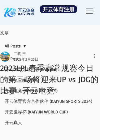
开云体育注册
文章
All Posts
二狗 王
All Posts
2023年3月25日
2023LPL春季赛常规赛今日
开云体育足球推荐(KAIYUN)
的第二场将迎来UP vs JDG的
开云体育NBA博彩
比赛 -开云电竞
开云电竞 (KAIYUN ESPORTS)
开云体育官方合作伙伴 (KAIYUN SPORTS 2024)
开云世界杯 (KAIYUN WORLD CUP)
开云真人