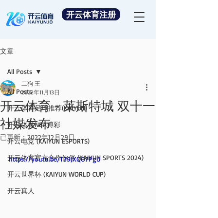
开云体育注册
文章
All Posts
二狗 王
All Posts
2022年11月13日
开云体育 - 莱斯特城 双十一
开云体育足球推荐(KAIYUN)
社媒发布
开云体育NBA博彩
已更新：
2022年12月29日
开云电竞 (KAIYUN ESPORTS)
开云体育官方合作伙伴 (KAIYUN SPORTS 2024)
https://youtu.be/T39JXQO7PgU
开云世界杯 (KAIYUN WORLD CUP)
开云真人