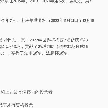
别在2015年、2019、2021年第5次、第6次、第7
月。卡塔尔世界杯（2022年11月21日至12月18
7球5助，其中2022年世界杯梅西7场斩获7球3
43场，贡献了24球21助（联赛32场16球16
1助），夺得了法甲冠军、法超杯冠军。
巴和上届最具洞察力的投票者
区代表才有资格投票