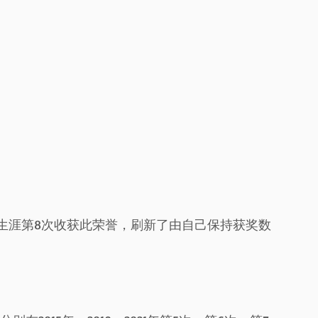
奖，生涯第8次收获此荣誉，刷新了由自己保持获奖数