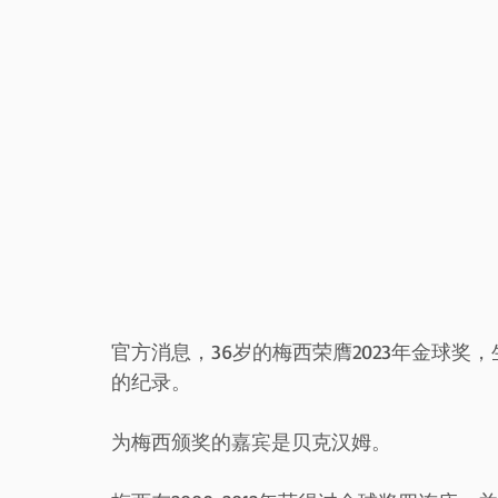
官方消息，36岁的梅西荣膺2023年金球
的纪录。
为梅西颁奖的嘉宾是贝克汉姆。