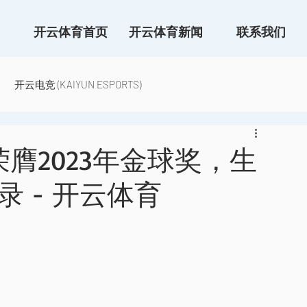
开云体育首页
开云体育新闻
联系我们
开云电竞 (KAIYUN ESPORTS)
KAIYUN WORLD CUP)
开云真人
荣膺2023年金球奖，生
 - 开云体育