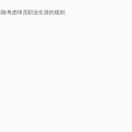
移除考虑球员职业生涯的规则