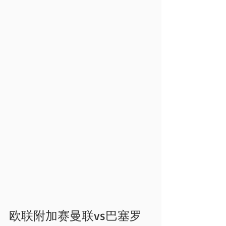
欧联附加赛曼联vs巴塞罗