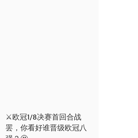
⚔️欧冠1/8决赛首回合战
罢，你看好谁晋级欧冠八