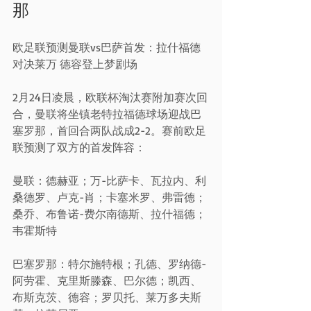
那
欧足联预测曼联vs巴萨首发：拉什福德
对决莱万 德容登上梦剧场
2月24日凌晨，欧联杯淘汰赛附加赛次回
合，曼联将坐镇老特拉福德球场迎战巴
塞罗那，首回合两队战成2-2。赛前欧足
联预测了双方的首发阵容：
曼联：德赫亚；万-比萨卡、瓦拉内、利
桑德罗、卢克-肖；卡塞米罗、弗雷德；
桑乔、布鲁诺-费尔南德斯、拉什福德；
韦霍斯特
巴塞罗那：特尔施特根；孔德、罗纳德-
阿劳霍、克里斯滕森、巴尔德；凯西、
布斯克茨、德容；罗贝托、莱万多夫斯