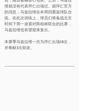
维就没有代表拜仁出场过。据拜仁官方
的消息，马兹拉维在本周四重返球队合
练。在此次训练上，球员们将备战北京
时间下周一凌晨对阵柏林联合的比赛，
马兹拉维也有望迎来复出。
本赛季马兹拉维一共为拜仁出场18次，
并奉献3次助攻。