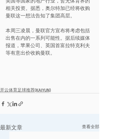
美国等国家的地产行业，暂无体育界的
相关投资。据悉，奥尔特加已经将收购
曼联这一想法告知了集团高层。
本周三凌晨，曼联官方宣布将考虑包括
出售在内的一系列可能性。据后续媒体
报道，苹果公司、英国首富拉特克利夫
等有意出价收购曼联。
开云体育足球推荐(KAIYUN)
最新文章
查看全部