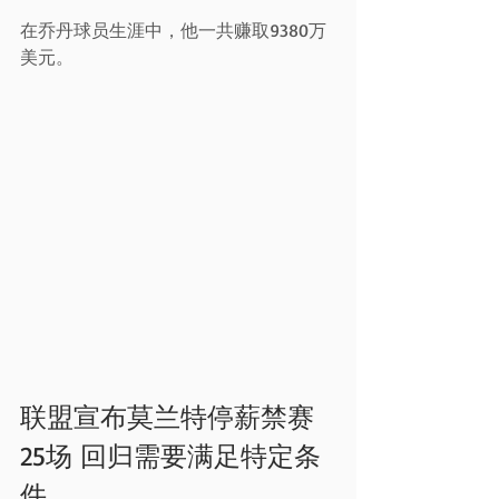
在乔丹球员生涯中，他一共赚取9380万
美元。
联盟宣布莫兰特停薪禁赛
25场 回归需要满足特定条
件 