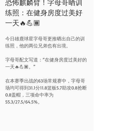
恐怖麒麟臂！字母哥晒训
练照：在健身房度过美好
一天🔥💪🏾
今日雄鹿球星字母哥更推晒出自己的训
练照，他的两位兄弟也有出境。
字母哥配文写道：“在健身房度过美好的
一天🔥💪🏾。”
在本赛季出战的63场常规赛中，字母哥
场均可得到31.1分11.8篮板5.7助攻0.8抢断
0.8盖帽，三项命中率为
55.3/27.5/64.5%。