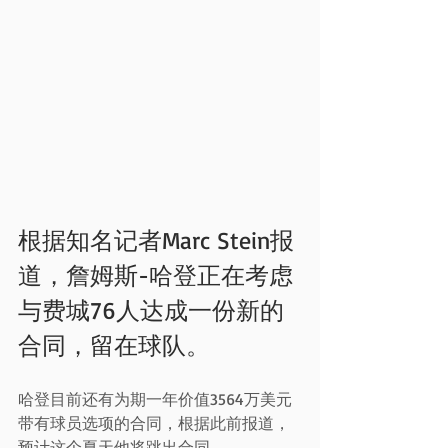
根据知名记者Marc Stein报
道，詹姆斯-哈登正在考虑
与费城76人达成一份新的
合同，留在球队。
哈登目前还有为期一年价值3564万美元
带有球员选项的合同，根据此前报道，
预计这个夏天他将跳出合同。