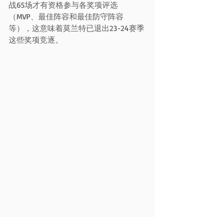
战65场才有资格参与各奖项评选
（MVP、最佳阵容和最佳防守阵容
等），这意味着莫兰特已退出23-24赛季
这些奖项竞逐。