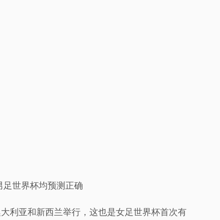
4届男足世界杯均预测正确
0日在澳大利亚和新西兰举行，这也是女足世界杯首次有