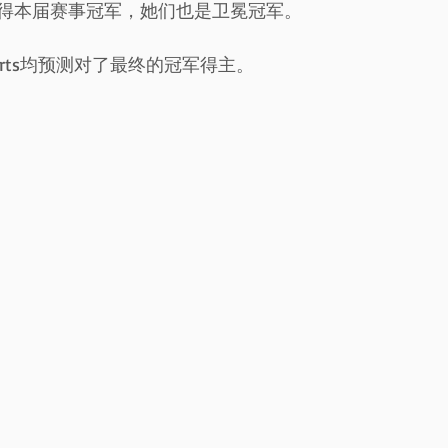
足将夺得本届赛事冠军，她们也是卫冕冠军。
orts均预测对了最终的冠军得主。