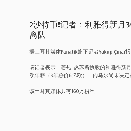
2沙特币❗️记者：利雅得新月
离队
据土耳其媒体Fanatik旗下记者Yakup Ç
该记者表示：若热-热苏斯执教的利雅得新
欧年薪（3年总价6亿欧），内马尔尚未决
该土耳其媒体共有160万粉丝