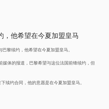
约，他希望在今夏加盟皇马
巴佩拒绝与巴黎续约，他希望在今夏加盟皇马。
此前媒体的报道，巴黎希望与这位法国前锋续约，但
与巴黎签下续约合同，他的意愿是在今夏加盟皇马。