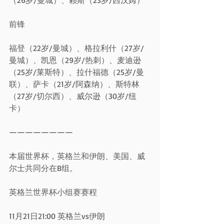
（26岁/曼城）、赖斯（23岁/西汉姆）
前锋
福登（22岁/曼城）、格拉利什（27岁/
曼城）、凯恩（29岁/热刺）、麦迪逊
（25岁/莱斯特）、拉什福德（25岁/曼
联）、萨卡（21岁/阿森纳）、斯特林
（27岁/切尔西）、威尔逊（30岁/纽
卡）
————————
本届世界杯，英格兰和伊朗、美国、威
尔士共同分在B组。
英格兰世界杯小组赛赛程
11月21日21:00 英格兰vs伊朗