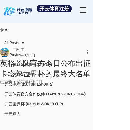
开云体育注册
文章
All Posts
二狗 王
All Posts
2022年11月11日
英格兰队官方今日公布出征
开云体育足球推荐(KAIYUN)
卡塔尔世界杯的最终大名单
开云体育NBA博彩
已更新：
2022年12月9日
开云电竞 (KAIYUN ESPORTS)
开云体育官方合作伙伴 (KAIYUN SPORTS 2024)
开云世界杯 (KAIYUN WORLD CUP)
开云真人