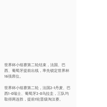
世界杯小组赛第二轮结束，法国、巴
西、葡萄牙提前出线，率先锁定世界杯
16强席位。
世界杯小组赛第二轮，法国2-1丹麦、巴
西1-0瑞士、葡萄牙2-0乌拉圭，三队均
取得两连胜，提前1轮晋级淘汰赛。