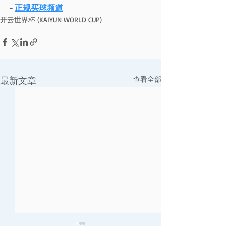
- 
正规买球频道
开云世界杯 (KAIYUN WORLD CUP)
最新文章
查看全部