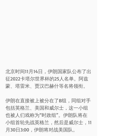
北京时间11月14日，伊朗国家队公布了出
征2022卡塔尔世界杯的25人名单。阿兹
蒙、塔雷米、贾汉巴赫什等名将领衔。
伊朗在直接被上被分在了B组，同组对手
包括英格兰、美国和威尔士，这一小组
也被人们戏称为“时政组”。伊朗队将在
小组首轮先战英格兰，然后是威尔士，11
月30日3:00，伊朗将对战美国队。