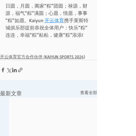
日圆，月圆，阖家“粽”团圆；禄源，财
源，福气“粽”满圆；心愿，情愿，事事
“粽”如愿。Kaiyun 
开云体育
携手莱斯特
城俱乐部提前恭祝全体用户：快乐“粽”
连连，幸福“粽”粘粘，健康“粽”添添! 
开云体育官方合作伙伴 (KAIYUN SPORTS 2024)
最新文章
查看全部