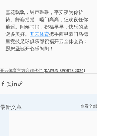
雪花飘飘，钟声敲敲，平安夜为你祈
祷。舞姿摇摇，嗓门高高，狂欢夜任你
逍遥。问候捎捎，祝福早早，快乐的圣
诞多美好。
开云体育
携手西甲豪门马德
里竞技足球俱乐部祝福开云全体会员：
愿您圣诞开心乐陶陶！
开云体育官方合作伙伴 (KAIYUN SPORTS 2024)
最新文章
查看全部