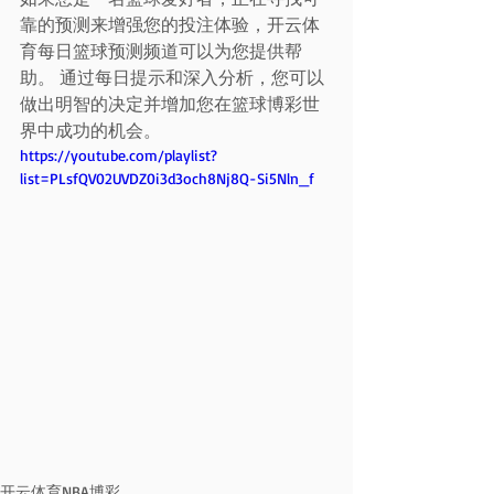
靠的预测来增强您的投注体验，开云体
育每日篮球预测频道可以为您提供帮
助。 通过每日提示和深入分析，您可以
做出明智的决定并增加您在篮球博彩世
界中成功的机会。
https://youtube.com/playlist?
list=PLsfQV02UVDZ0i3d3och8Nj8Q-Si5Nln_f
开云体育NBA博彩