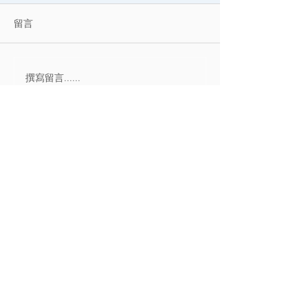
留言
👻一众造杀伤大神！各年
👑历史最年轻！
撰寫留言......
代命中罚球最多的球员：
老！历史唯一！
哈登、科比上榜 - 开云体
涯总分达到39000
育
育
开云体育
开云体育简介