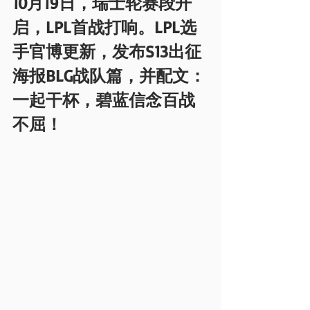
10月19日，瑞士轮赛段开
启，LPL首战打响。LPL选
手官博更新，发布S13出征
海报BLG战队篇，并配文：
一起干杯，碧蓝信念百战
不屈！