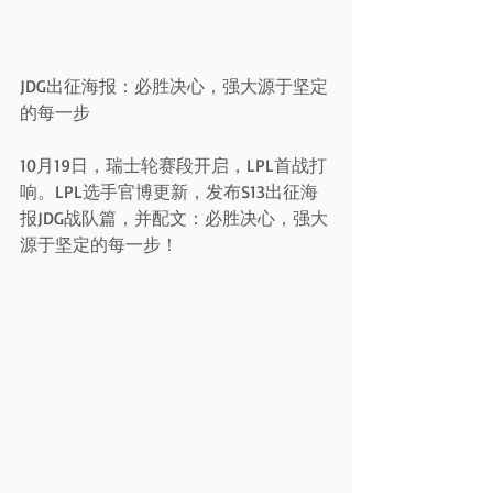
JDG出征海报：必胜决心，强大源于坚定
的每一步
10月19日，瑞士轮赛段开启，LPL首战打
响。LPL选手官博更新，发布S13出征海
报JDG战队篇，并配文：必胜决心，强大
源于坚定的每一步！