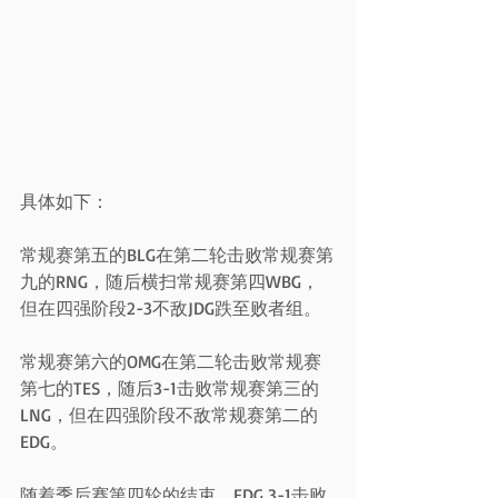
具体如下：
常规赛第五的BLG在第二轮击败常规赛第
九的RNG，随后横扫常规赛第四WBG，
但在四强阶段2-3不敌JDG跌至败者组。
常规赛第六的OMG在第二轮击败常规赛
第七的TES，随后3-1击败常规赛第三的
LNG，但在四强阶段不敌常规赛第二的
EDG。
随着季后赛第四轮的结束，EDG 3-1击败