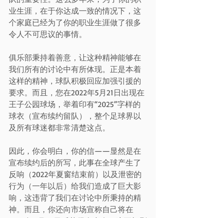
业生涯，在于你达成一致的情况下，这
个家庭已经为了你的职业生涯做了很多
令人不可思议的事情。
俱乐部秉持着善意，让这种精神能够在
我们所有的讨论中有所体现。正是本着
这样的精神，球队积极回应加强引援的
要求。而且，您在2022年5月21日出现在
王子公园球场，举着印有“2025”字样的
球衣（宣布续约留队），整个足球界以
及所有球迷都非常清楚这点。
因此，你会明白，你的信——显然是在
宣布续约后的所写，此事在全球产生了
反响（2022年夏窗结束前）以及泄密的
行为（一年以后）给我们造成了巨大影
响，这违背了我们在讨论中所秉持的精
神。而且，你还向市场宣称自己将在