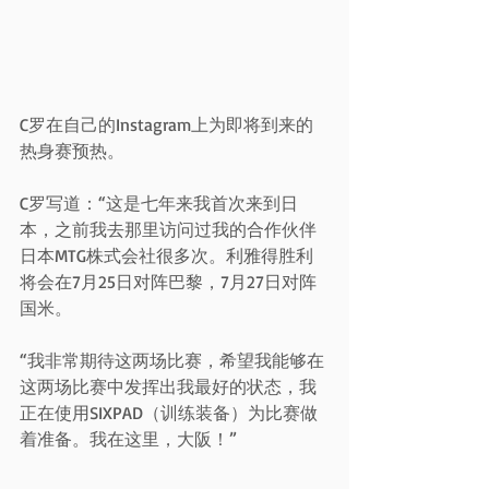
C罗在自己的Instagram上为即将到来的
热身赛预热。
C罗写道：“这是七年来我首次来到日
本，之前我去那里访问过我的合作伙伴
日本MTG株式会社很多次。利雅得胜利
将会在7月25日对阵巴黎，7月27日对阵
国米。
“我非常期待这两场比赛，希望我能够在
这两场比赛中发挥出我最好的状态，我
正在使用SIXPAD（训练装备）为比赛做
着准备。我在这里，大阪！”