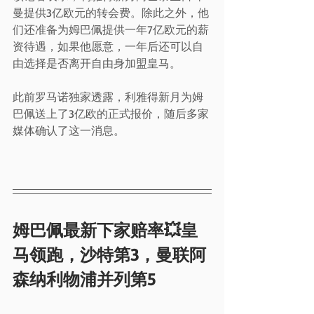
曼提供3亿欧元的转会费。除此之外，他
们还准备为姆巴佩提供一年7亿欧元的薪
资待遇，如果他愿意，一年后还可以自
由选择是否离开自由身加盟皇马。
此前罗马诺独家透露，利雅得新月为姆
巴佩送上了3亿欧的正式报价，随后多家
媒体确认了这一消息。
姆巴佩最新下家赔率💥皇
马领跑，沙特第3，曼联阿
森纳利物浦并列第5 