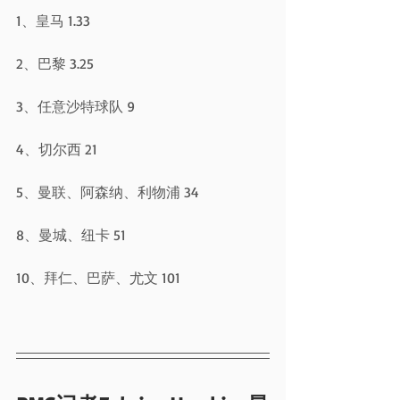
1、皇马 1.33
2、巴黎 3.25
3、任意沙特球队 9
4、切尔西 21
5、曼联、阿森纳、利物浦 34
8、曼城、纽卡 51
10、拜仁、巴萨、尤文 101