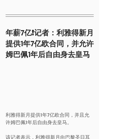
年薪7亿❗️记者：利雅得新月
提供1年7亿欧合同，并允许
姆巴佩1年后自由身去皇马 
利雅得新月提供1年7亿欧合同，并且允
许姆巴佩1年后自由身去皇马。
该记者表示，利雅得新月向巴黎圣日耳