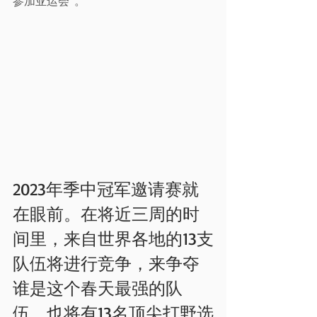
参加亚运会”。
2023年季中冠军邀请赛就
在眼前。在将近三周的时
间里，来自世界各地的13支
队伍将进行竞争，来争夺
谁是这个春天最强的队
伍。也将有13名顶尖打野选