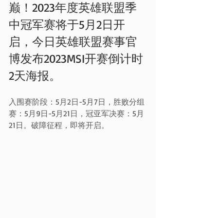
巅！2023年度英雄联盟季
中冠军赛将于5月2日开
启，今日英雄联盟赛事官
博发布2023MSI开赛倒计时
2天海报。
入围赛阶段：5月2日-5月7日，胜败分组
赛：5月9日-5月21日，冠亚军决赛：5月
21日。破障征程，即将开启。