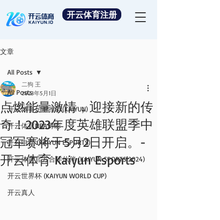
开云体育注册
文章
All Posts
二狗 王
All Posts
2023年5月1日
点燃能量激情，迎接新的传
开云体育足球推荐(KAIYUN)
奇！2023年度英雄联盟季中
开云体育NBA博彩
冠军赛将于5月2日开启。-
开云电竞 (KAIYUN ESPORTS)
开云体育 Kaiyun Esports
开云体育官方合作伙伴 (KAIYUN SPORTS 2024)
开云世界杯 (KAIYUN WORLD CUP)
开云真人