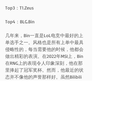
Top3：T1.Zeus
Top4：BLG.Bin
几年来，Bin一直是LoL电竞中最好的上
单选手之一。风格也是所有上单中最具
侵略性的，每当需要他的时候，他都会
做出精彩的表演。在2022年MSI上，Bin
在RNG上的表现令人印象深刻，他在那
里捧起了冠军奖杯。然而，他最近的状
态并不像他的声誉那样好。虽然Bilibili 
Gaming确实进入了MSI，但Bin的表现与
该队的亚军没有什么关系。
今年春天Bin操作最好的英雄是凯南，因
为他在10场比赛中赢了9场--特别是在季
后赛。作为去年MSI的冠军选手，Bin希
望能够拿到连冠。