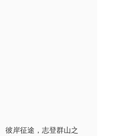
彼岸征途，志登群山之