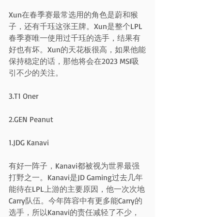
Xun在春季赛最常选用的角色是蔚和猴
子，还有千珏这张王牌。Xun是整个LPL
春季赛唯一使用过千珏的选手，结果有
好也有坏。Xun的天花板很高，如果他能
保持稳定的话，那他将会在2023 MSI吸
引不少的关注。
3.T1 Oner
2.GEN Peanut
1.JDG Kanavi
有好一阵子，Kanavi都被视为世界最强
打野之一。Kanavi是JD Gaming过去几年
能待在LPL上游的主要原因，他一次次地
Carry队伍。今年阵容中有更多能Carry的
选手，所以Kanavi的责任减轻了不少，