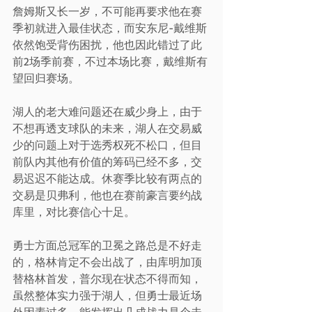
詹姆斯又长一岁，不可能再要求他在赛
季初就进入最佳状态，而安东尼-戴维斯
依然饱受背伤困扰，他也因此错过了此
前2场季前赛，不过本场比赛，戴维斯有
望回归赛场。
湖人的老大难问题还在威少身上，由于
不想再透支球队的未来，湖人在交易威
少的问题上对于选秀权死不松口，但目
前队内其他有价值的筹码已经不多，交
易迟迟不能达成。休赛季比较有两点的
交易是贝弗利，他也在赛前豪言要约战
库里，对比赛信心十足。
勇士方面总冠军的卫冕之路总是不好走
的，格林肯定不会出战了，由库明加顶
替格林首发，普尔现在状态不得而知，
虽然整体实力强于湖人，但勇士最近场