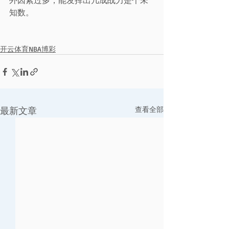
外因素过多，能发挥出几成战力是个未
知数。
开云体育NBA博彩
最新文章
查看全部