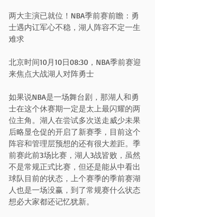
两大主演已就位！NBA季前赛前瞻：勇
士遇内讧军心不稳，湖人阵容不定一生
难求
北京时间10月10日08:30，NBA季前赛迎
来焦点大战湖人对阵勇士
如果说NBA是一场舞台剧，那湖人和勇
士在这个休赛期一定是太上最闪耀的两
位主角。湖人在尝试多次送走威少未果
后略显仓促的开启了新赛季，目前这个
阵容和管理层预想的还有很大差距。季
前赛此前3场比赛，湖人3战皆败，虽然
不是常规正式比赛，但还是能从中看出
球队目前的状态，上个赛季的季前赛湖
人也是一场没赢，到了常规赛什么状态
想必大家都还记忆犹新。