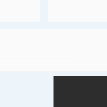
出世，欧洲杯史上
开云欧洲-2024年欧洲杯的
亚马尔
面分析现已准备就绪！