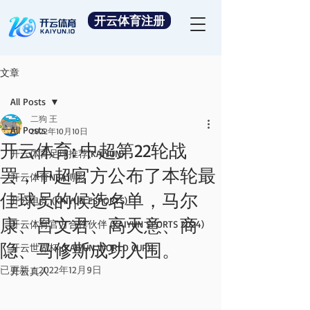
开云体育注册
文章
All Posts
二狗 王
All Posts
2022年10月10日
开云体育: 中超第22轮战
开云体育足球推荐(KAIYUN)
罢，中超官方公布了本轮最
开云体育NBA博彩
佳球员的候选名单，马尔
开云电竞 (KAIYUN ESPORTS)
康、吕文君、高天意、商
开云体育官方合作伙伴 (KAIYUN SPORTS 2024)
隐、马修斯成功入围。
开云世界杯 (KAIYUN WORLD CUP)
已更新：
2022年12月9日
开云真人