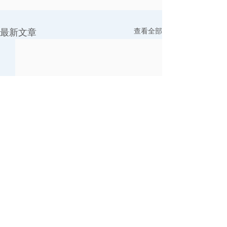
最新文章
查看全部
留言