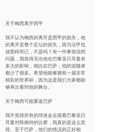
关于梅西离开西甲
我不认为梅西的离开是西甲的损失，他
的离开是整个足坛的损失，因为法甲也
就那样而已，不是吗？有一件事很说明
问题，我觉得无论他在巴黎圣日耳曼有
多大的影响，相比在巴萨，他的追随者
都少了很多。希望他能够拥有一届非常
精彩的世界杯，因为这是我们大家都能
够再次看到他的舞台。
关于梅西可能重返巴萨
我不觉得所有的球迷会去观看巴黎圣日
耳曼对阵南特的比赛，我真的是这么觉
得。至于巴萨，他们的情况则正好相