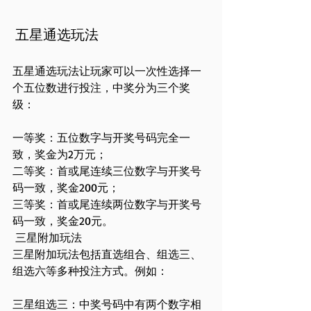
 五星通选玩法
五星通选玩法让玩家可以一次性选择一
个五位数进行投注，中奖分为三个奖
级：
一等奖：五位数字与开奖号码完全一
致，奖金为2万元；
二等奖：首或尾连续三位数字与开奖号
码一致，奖金200元；
三等奖：首或尾连续两位数字与开奖号
码一致，奖金20元。
 三星附加玩法
三星附加玩法包括直选组合、组选三、
组选六等多种投注方式。例如：
三星组选三：中奖号码中有两个数字相